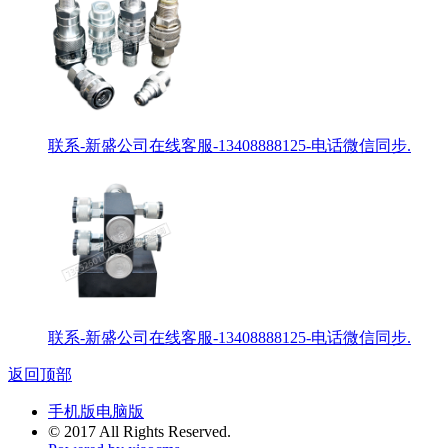
联系-新盛公司在线客服-13408888125-电话微信同步.
联系-新盛公司在线客服-13408888125-电话微信同步.
返回顶部
手机版
电脑版
© 2017 All Rights Reserved.