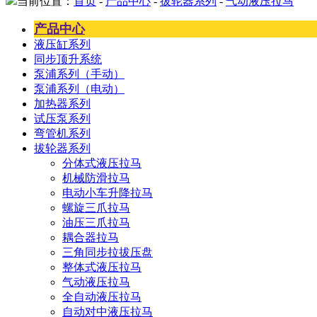
当前位置：
首页
-
产品中心
-
拔轮器系列
-
气动液压拉马
产品中心
液压缸系列
同步顶升系统
泵浦系列（手动）
泵浦系列（电动）
加热器系列
试压泵系列
弯管机系列
拔轮器系列
分体式液压拉马
机械防滑拉马
电动小车升降拉马
螺旋三爪拉马
油压三爪拉马
耦合器拉马
三角同步拉拔压盘
整体式液压拉马
气动液压拉马
全自动液压拉马
自动对中液压拉马